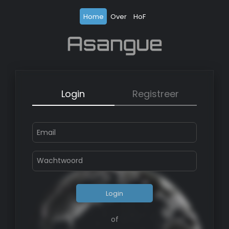
Home
Over
HoF
Login
Registreer
Login
of